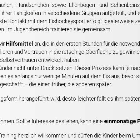
chuhen, Handschuhen sowie Ellenbogen- und Schienbein
hrer Fähigkeiten in verschiedene Gruppen aufgeteilt, und 
erste Kontakt mit dem Eishockeysport erfolgt idealerweise 
. Im Jugendbereich trainieren sie gemeinsam.
wir
Hilfsmittel
an, die in den ersten Stunden für die notwendi
lieren und Vertrauen in die rutschige Oberfläche zu gewinne
 Selbstvertrauen entwickelt haben.
 Kinder nicht unter Druck setzen. Dieser Prozess kann je na
lten es anfangs nur wenige Minuten auf dem Eis aus, bevor 
eschafft – die einen früher, die anderen später.
ngsform herangeführt wird, desto leichter fällt es ihm sp
ehmen. Sollte Interesse bestehen, kann eine
einmonatige P
Training herzlich willkommen und dürfen die Kinder beim U