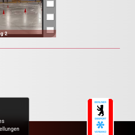
ng 2
es
ellungen